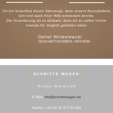
Ich bin felsenfest davon überzeugt, dass unsere Auszubildene
sich erst dank Ihrer Hilfe entwickeln konnte.
Die Veränderung ist so eklatant, dass ich es selbst vorher
niemals für möglich gehalten hätte!
Detlef Winkelewski
GESCHÄFTSFÜHRER / ARTVERA
SCHRITTE WAGEN
N a d j a M a t y s i a k
E-Mail:
info@schrittewagen.de
Telefon: +49 (0) 30 373 03 806